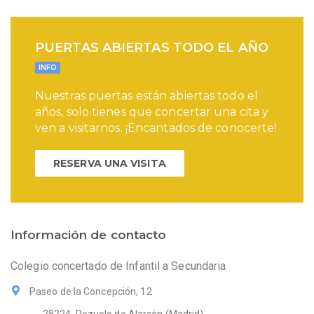
PUERTAS ABIERTAS TODO EL AÑO
INFO
Nuestras puertas están abiertas todo el
años, solo tienes que concertar una cita y
ven a visitarnos. ¡Encantados de conocerte!
RESERVA UNA VISITA
Información de contacto
Colegio concertado de Infantil a Secundaria
Paseo de la Concepción, 12
28224. Pozuelo de Alarcón (Madrid)