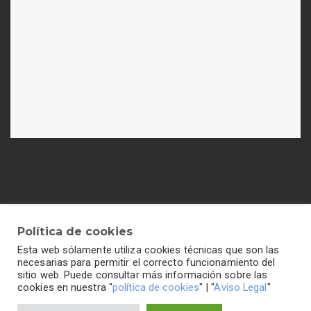
Política de cookies
Esta web sólamente utiliza cookies técnicas que son las
Política de cookies
-
Política de privacidad
-
Aviso legal
necesarias para permitir el correcto funcionamiento del
sitio web. Puede consultar más información sobre las
cookies en nuestra "
política de cookies
" | "
Aviso Legal
"