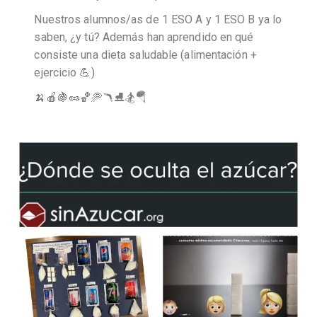
Nuestros alumnos/as de 1 ESO A y 1 ESO B ya lo
saben, ¿y tú? Además han aprendido en qué
consiste una dieta saludable (alimentación +
ejercicio 💪)
🍌🍎🍇🥜🏀🥏🪃⛸🏂🪂