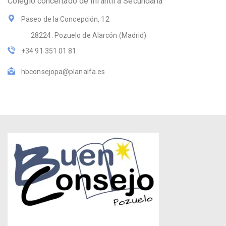
Colegio concertado de Infantil a Secundaria
Paseo de la Concepción, 12
28224. Pozuelo de Alarcón (Madrid)
+34 91 351 01 81
hbconsejopa@planalfa.es