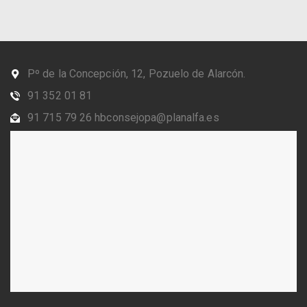
Pº de la Concepción, 12, Pozuelo de Alarcón.
91 352 01 81
91 715 79 26 hbconsejopa@planalfa.es