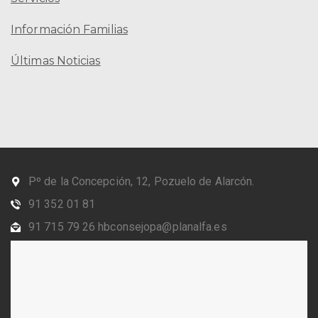
Información Familias
Últimas Noticias
Pº de la Concepción, 12, Pozuelo de Alarcón.
91 352 01 81
91 715 79 26 hbconsejopa@planalfa.es