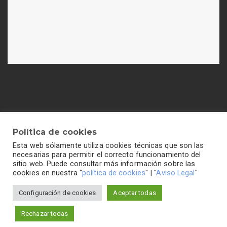
Política de cookies
Esta web sólamente utiliza cookies técnicas que son las
Política de cookies
-
Política de privacidad
-
Aviso legal
necesarias para permitir el correcto funcionamiento del
sitio web. Puede consultar más información sobre las
cookies en nuestra "
política de cookies
" | "
Aviso Legal
"
Configuración de cookies
Aceptar todas
Colegio Hogar del Buen Consejo©2026 Todos los
derechos reservados
Rechazar todas