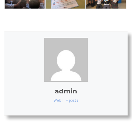
admin
Web
|
+ posts