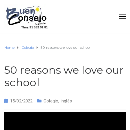
Home
Colegio
50 reasons we love our school
50 reasons we love our
school
15/02/2022
Colegio
,
Inglés