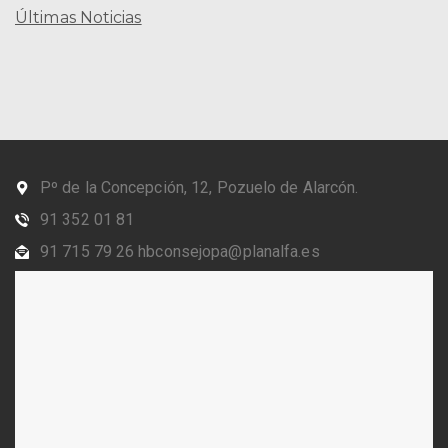
Últimas Noticias
Pº de la Concepción, 12, Pozuelo de Alarcón.
91 352 01 81
91 715 79 26 hbconsejopa@planalfa.es