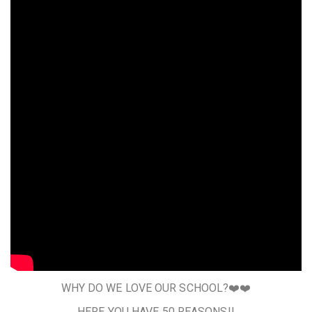
WHY DO WE LOVE OUR SCHOOL?❤️❤️
HERE YOU HAVE 50 REASONS!!