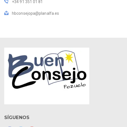
+34 91 351 01 81
hbconsejopa@planalfa.es
SÍGUENOS