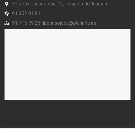
Pº de la Concepción, 12, Pozuelo de Alarcón.
91 352 01 81
91 715 79 26 hbconsejopa@planalfa.es