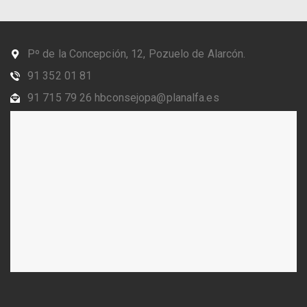
Pº de la Concepción, 12, Pozuelo de Alarcón.
91 352 01 81
91 715 79 26 hbconsejopa@planalfa.es