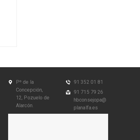
Pº de la
91 352 01 81
Concepción,
91 715 79 26
12, Pozuelo de
hbconsejopa@
Alarcón.
planalfa.es