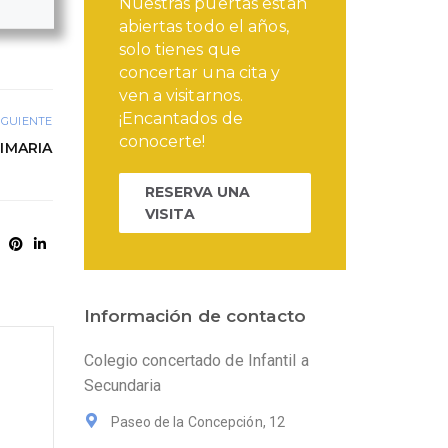
Nuestras puertas están
abiertas todo el años,
solo tienes que
concertar una cita y
ven a visitarnos.
¡Encantados de
IGUIENTE
conocerte!
RIMARIA
RESERVA UNA
VISITA
Información de contacto
Colegio concertado de Infantil a
Secundaria
Paseo de la Concepción, 12