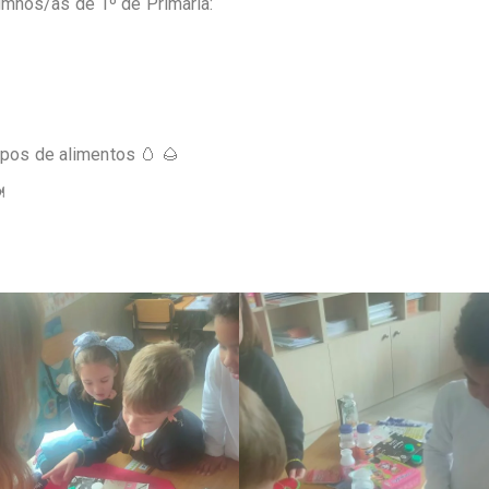
umnos/as de 1º de Primaria:
upos de alimentos 🥚 🌰
️