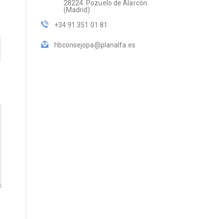
28224. Pozuelo de Alarcón
(Madrid)
+34 91 351 01 81
hbconsejopa@planalfa.es