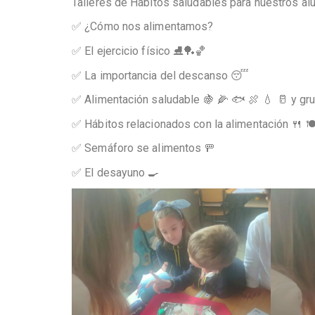
Talleres de Hábitos saludables para nuestros al
✅ ¿Cómo nos alimentamos?
✅ El ejercicio físico ⛸️🏓🏀
✅ La importancia del descanso 😴
✅ Alimentación saludable 🍇 🌽 🐟 🍖 💧 🥛 y gr
✅ Hábitos relacionados con la alimentación 🍴 🍽
✅ Semáforo se alimentos 🚥
✅ El desayuno 🍳