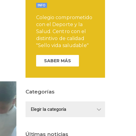
INFO
Colegio comprometido
con el Deporte y la
Salud. Centro con el
distintivo de calidad
"Sello vida saludable"
SABER MÁS
Categorías
Categorías
Últimas noticias