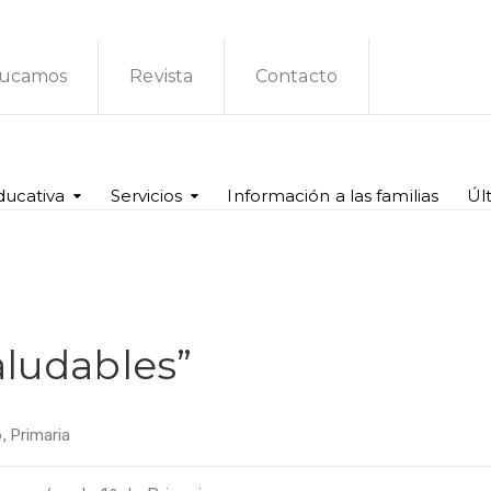
ucamos
Revista
Contacto
ducativa
Servicios
Información a las familias
Úl
aludables”
o
,
Primaria