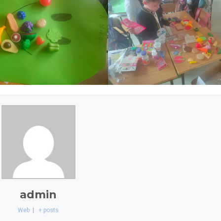
admin
Web
|
+ posts