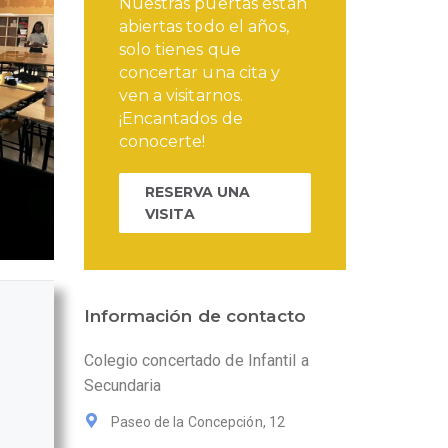
Nuestras puertas están
abiertas todo el años,
solo tienes que
concertar una cita y
ven a visitarnos.
¡Encantados de
conocerte!
RESERVA UNA
VISITA
Información de contacto
Colegio concertado de Infantil a
Secundaria
Paseo de la Concepción, 12