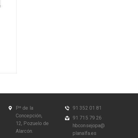
Pº de la
91 352 01 81
Concepción,
91 715 79 26
12, Pozuelo de
hbconsejopa@
Alarcón.
planalfa.es