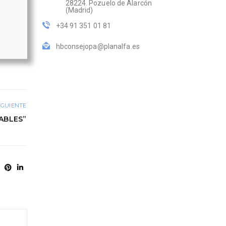
28224. Pozuelo de Alarcón
(Madrid)
+34 91 351 01 81
hbconsejopa@planalfa.es
IGUIENTE
ABLES”