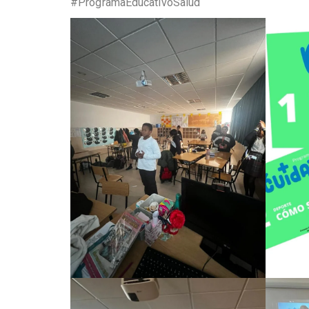
#ProgramaEducativoSalud