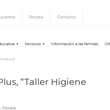
ucamos
Revista
Contacto
ducativa
Servicios
Información a las familias
Úl
e Postural”
us, “Taller Higiene
o
,
Primaria