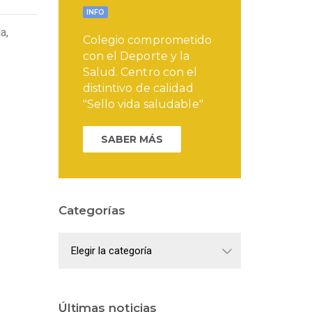
INFO
a,
Colegio comprometido
con el Deporte y la
Salud. Centro con el
distintivo de calidad
"Sello vida saludable"
SABER MÁS
Categorías
Categorías
Últimas noticias