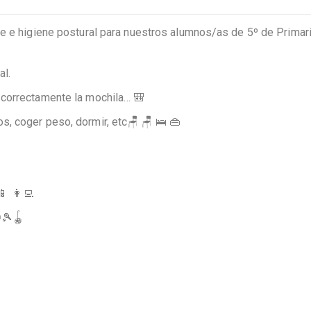
e e higiene postural para nuestros alumnos/as de 5º de Primari
al.
 correctamente la mochila… 🎒
, coger peso, dormir, etc🪑 🪑 🛌 👜
 👩‍💻
️🎾🪀