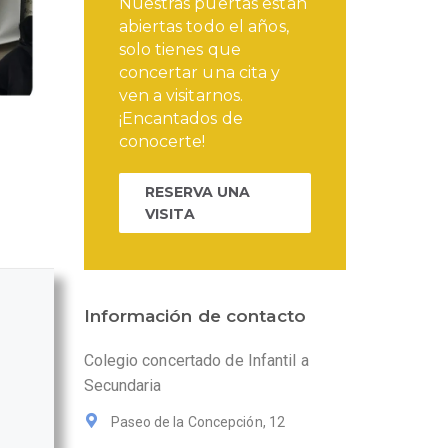
Nuestras puertas están
abiertas todo el años,
solo tienes que
concertar una cita y
ven a visitarnos.
¡Encantados de
conocerte!
RESERVA UNA
VISITA
Información de contacto
Colegio concertado de Infantil a
Secundaria
Paseo de la Concepción, 12