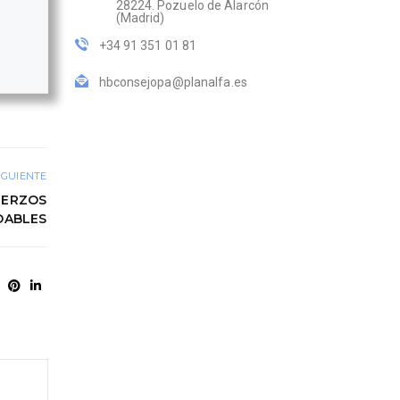
28224. Pozuelo de Alarcón
(Madrid)
+34 91 351 01 81
hbconsejopa@planalfa.es
IGUIENTE
UERZOS
DABLES