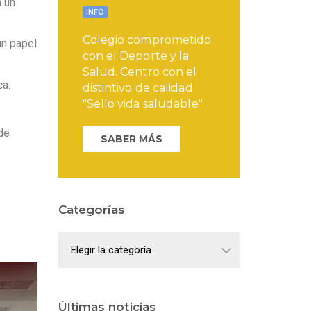
a un
INFO
Colegio comprometido
un papel
con el Deporte y la
Salud. Centro con el
ca.
distintivo de calidad
"Sello vida saludable"
de
SABER MÁS
Categorías
Categorías
Últimas noticias