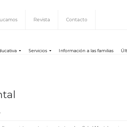
ucamos
Revista
Contacto
ducativa
Servicios
Información a las familias
Úl
ntal
o