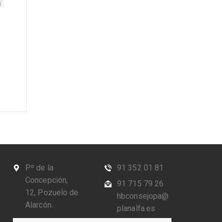
Pº de la
91 352 01 81
Concepción,
91 715 79 26
12, Pozuelo de
hbconsejopa@
Alarcón.
planalfa.es