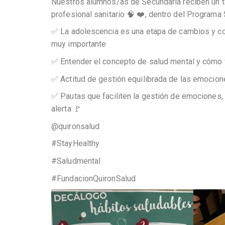
Nuestros alumnos/as de Secundaria reciben un ta
profesional sanitario 🧠 ❤️, dentro del Programa
✅ La adolescencia es una etapa de cambios y co
muy importante
✅ Entender el concepto de salud mental y cómo f
✅ Actitud de gestión equilibrada de las emocio
✅ Pautas que faciliten la gestión de emociones,
alerta 🚩
@quironsalud
#StayHealthy
#Saludmental
#FundacionQuironSalud