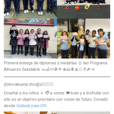
Primera entrega de diplomas y medallas 🥇 del Programa
Almuerzo Saludable. 🥜🍏🍉🍇🥦🥑🧀🍍🍌🍞🥛🌽🥕
¡Enhorabuena chic@s!👍🏼👏👏
Enseñar a los niños 👦 🧒 a comer 🍽️ bien y a disfrutar con
ello es un objetivo prioritario con visión de futuro. Enviado
desde
Outlook para iOS