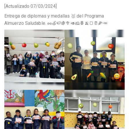
[Actualizado 07/03/2024]
Entrega de diplomas y medallas 🥇 del Programa
Almuerzo Saludable. 🥜🍏🍉🍇🥦🥑🧀🍍🍌🍞🥛🌽🥕