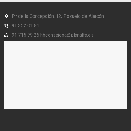
Pº de la Concepción, 12, Pozuelo de Alarcón.
91 352 01 81
91 715 79 26 hbconsejopa@planalfa.es