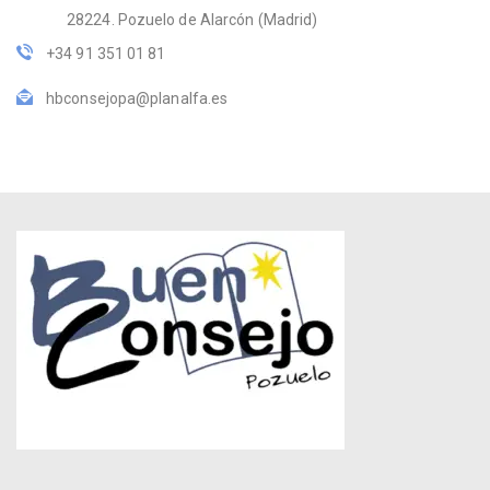
28224. Pozuelo de Alarcón (Madrid)
+34 91 351 01 81
hbconsejopa@planalfa.es