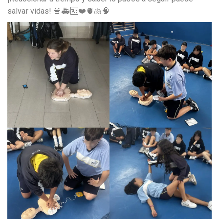
salvar vidas! 🚨🚑🆘❤️🫀🫁🧠