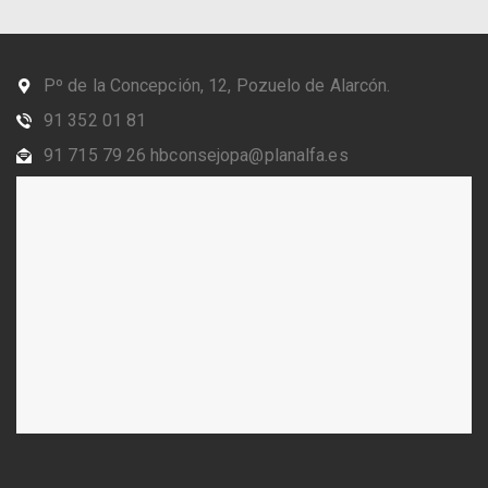
Pº de la Concepción, 12, Pozuelo de Alarcón.
91 352 01 81
91 715 79 26 hbconsejopa@planalfa.es