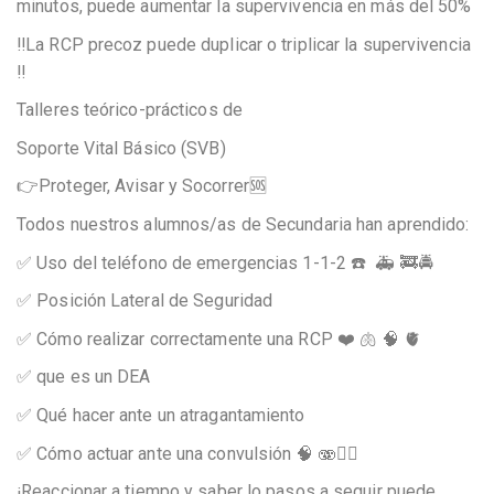
minutos, puede aumentar la supervivencia en más del 50%
‼️La RCP precoz puede duplicar o triplicar la supervivencia
‼️
Talleres teórico-prácticos de
Soporte Vital Básico (SVB)
👉Proteger, Avisar y Socorrer🆘
Todos nuestros alumnos/as de Secundaria han aprendido:
✅ Uso del teléfono de emergencias 1-1-2 ☎️ 🚑 🚒🚔
✅ Posición Lateral de Seguridad
✅ Cómo realizar correctamente una RCP ❤️ 🫁 🧠 🫀
✅ que es un DEA
✅ Qué hacer ante un atragantamiento
✅ Cómo actuar ante una convulsión 🧠 🫨😵‍💫
¡Reaccionar a tiempo y saber lo pasos a seguir puede