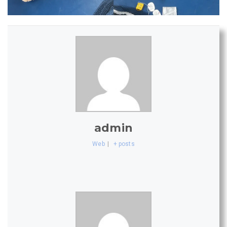
admin
Web
|
+ posts