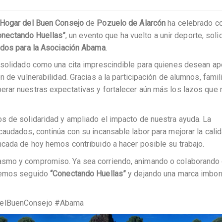
 Hogar del Buen Consejo
de
Pozuelo de Alarcón
ha celebrado co
Conectando Huellas”
, un evento que ha vuelto a unir deporte, soli
ndos para la Asociación Abama
.
nsolidado como una cita imprescindible para quienes desean ap
 de vulnerabilidad. Gracias a la participación de alumnos, famil
rar nuestras expectativas y fortalecer aún más los lazos que
s de solidaridad y ampliado el impacto de nuestra ayuda. La
audados, continúa con su incansable labor para mejorar la cali
ncada de hoy hemos contribuido a hacer posible su trabajo.
asmo y compromiso. Ya sea corriendo, animando o colaborando
 hemos seguido
“Conectando Huellas”
y dejando una marca imbor
rDelBuenConsejo #Abama