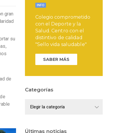
INFO
n gran
Colegio comprometido
daridad
con el Deporte y la
Salud. Centro con el
distintivo de calidad
ortar su
"Sello vida saludable"
ias,
 nos
SABER MÁS
dad de
Categorías
 de
Categorías
rable
Últimas noticias