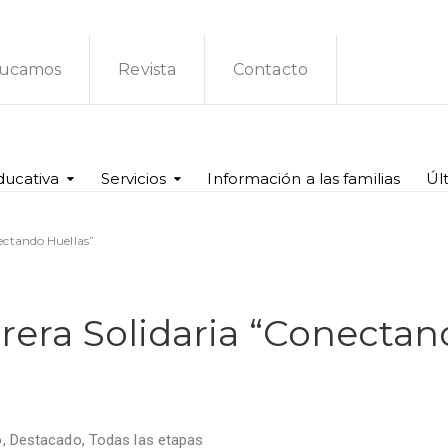
ucamos
Revista
Contacto
ducativa
Servicios
Información a las familias
Úl
nectando Huellas”
arrera Solidaria “Conecta
o
,
Destacado
,
Todas las etapas