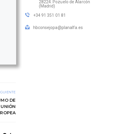
28224. Pozuelo de Alarcón
(Madrid)
+34 91 351 01 81
hbconsejopa@planalfa.es
IGUIENTE
UMO DE
 UNIÓN
UROPEA