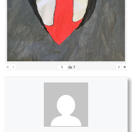
«
‹
›
»
de
7