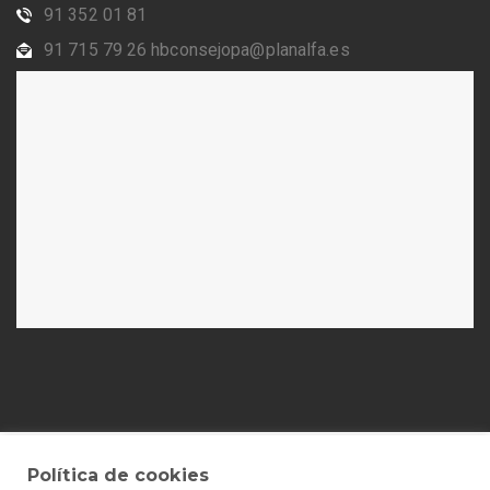
91 352 01 81
91 715 79 26 hbconsejopa@planalfa.es
Política de cookies