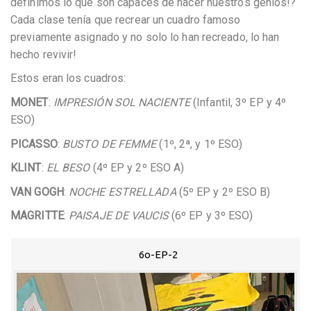
definimos lo que son capaces de hacer nuestros genios!?
Cada clase tenía que recrear un cuadro famoso
previamente asignado y no solo lo han recreado, lo han
hecho revivir!
Estos eran los cuadros:
MONET
:
IMPRESIÓN SOL NACIENTE
(Infantil, 3º EP y 4º
ESO)
PICASSO
:
BUSTO DE FEMME
(1º, 2ª, y 1º ESO)
KLINT
:
EL BESO
(4º EP y 2º ESO A)
VAN GOGH
:
NOCHE ESTRELLADA
(5º EP y 2º ESO B)
MAGRITTE
:
PAISAJE DE VAUCIS
(6º EP y 3º ESO)
6o-EP-2