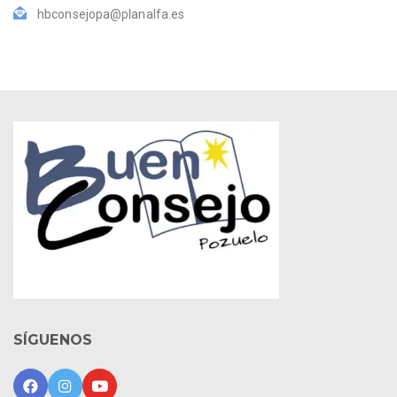
hbconsejopa@planalfa.es
SÍGUENOS