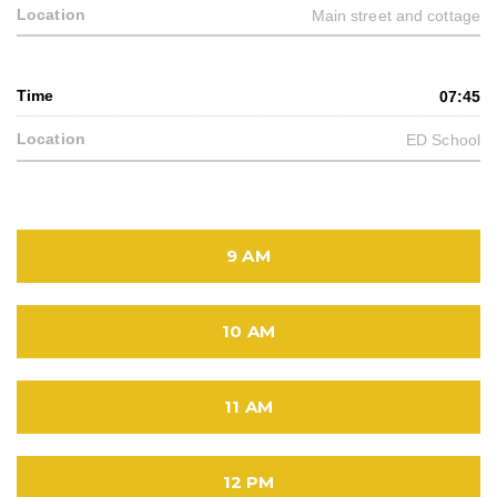
Main street and cottage
07:45
ED School
9 AM
10 AM
11 AM
12 PM