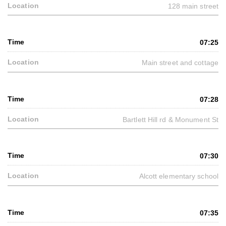
128 main street
07:25
Main street and cottage
07:28
Bartlett Hill rd & Monument St
07:30
Alcott elementary school
07:35