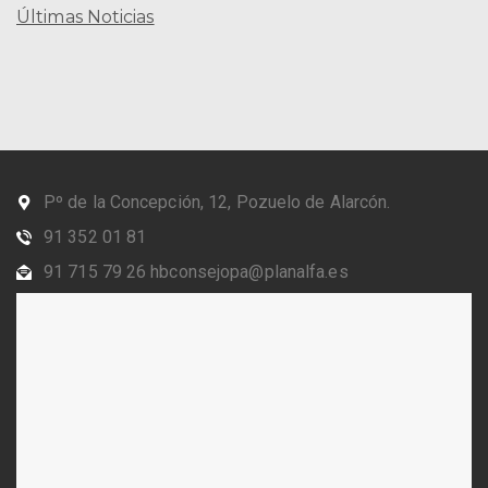
Últimas Noticias
Pº de la Concepción, 12, Pozuelo de Alarcón.
91 352 01 81
91 715 79 26 hbconsejopa@planalfa.es