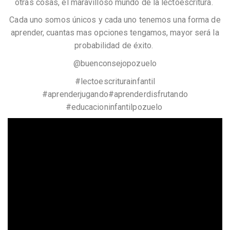
otras cosas, el maravilloso mundo de la lectoescritura.
Cada uno somos únicos y cada uno tenemos una forma de
aprender, cuantas mas opciones tengamos, mayor será la
probabilidad de éxito.
@buenconsejopozuelo
#lectoescriturainfantil
#aprenderjugando#aprenderdisfrutando
#educacioninfantilpozuelo