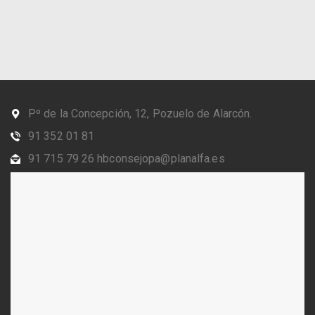
Pº de la Concepción, 12, Pozuelo de Alarcón.
91 352 01 81
91 715 79 26 hbconsejopa@planalfa.es