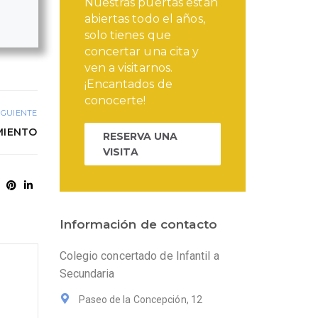
Nuestras puertas están
abiertas todo el años,
solo tienes que
concertar una cita y
ven a visitarnos.
¡Encantados de
conocerte!
IGUIENTE
MIENTO
RESERVA UNA
VISITA
Información de contacto
Colegio concertado de Infantil a
Secundaria
Paseo de la Concepción, 12