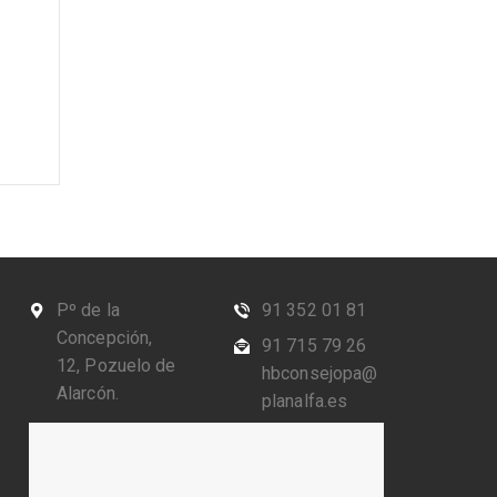
Pº de la
91 352 01 81
Concepción,
91 715 79 26
12, Pozuelo de
hbconsejopa@
Alarcón.
planalfa.es