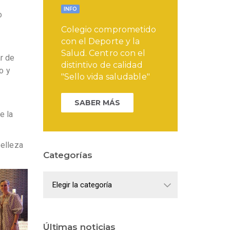
INFO
o
Colegio comprometido
con el Deporte y la
Salud. Centro con el
ar de
distintivo de calidad
o y
"Sello vida saludable"
SABER MÁS
e la
belleza
Categorías
Categorías
Últimas noticias