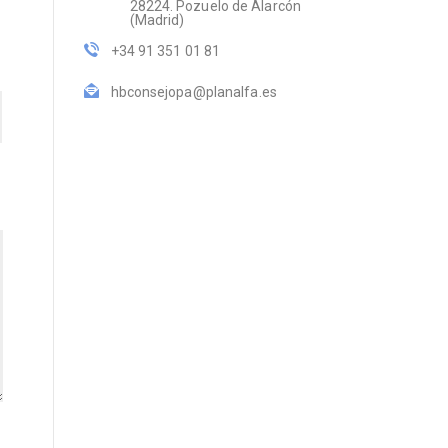
28224. Pozuelo de Alarcón
(Madrid)
+34 91 351 01 81
hbconsejopa@planalfa.es