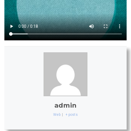
admin
Web
|
+ posts