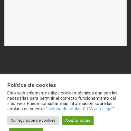
Política de cookies
Esta web sólamente utiliza cookies técnicas que son las
Política de cookies
-
Política de privacidad
-
Aviso legal
necesarias para permitir el correcto funcionamiento del
sitio web. Puede consultar más información sobre las
cookies en nuestra "
política de cookies
" | "
Aviso Legal
"
Configuración de cookies
Aceptar todas
Colegio Hogar del Buen Consejo©2026 Todos los
derechos reservados