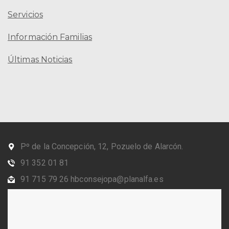
Servicios
Información Familias
Últimas Noticias
Pº de la Concepción, 12, Pozuelo de Alarcón.
91 352 01 81
91 715 79 26 hbconsejopa@planalfa.es