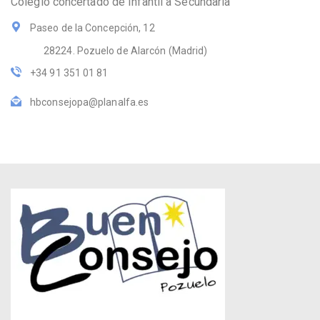
Colegio concertado de Infantil a Secundaria
Paseo de la Concepción, 12
28224. Pozuelo de Alarcón (Madrid)
+34 91 351 01 81
hbconsejopa@planalfa.es