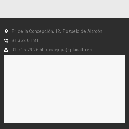
Pº de la Concepción, 12, Pozuelo de Alarcón.
91 352 01 81
91 715 79 26 hbconsejopa@planalfa.es