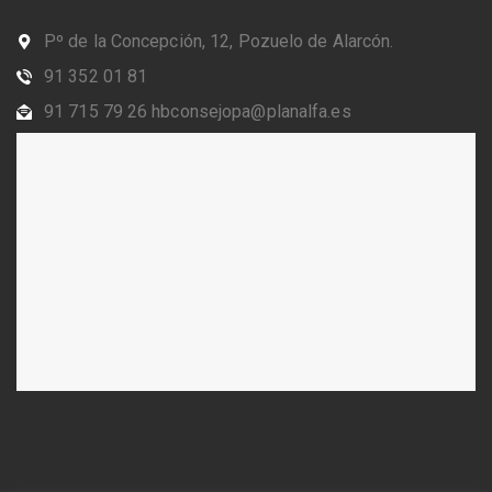
Pº de la Concepción, 12, Pozuelo de Alarcón.
91 352 01 81
91 715 79 26 hbconsejopa@planalfa.es