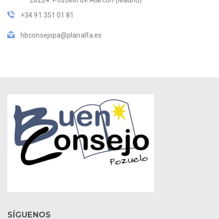
28224. Pozuelo de Alarcón (Madrid)
+34 91 351 01 81
hbconsejopa@planalfa.es
SÍGUENOS