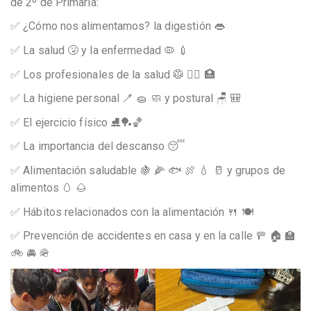
de 2º de Primaria:
✅ ¿Cómo nos alimentamos? la digestión 👄
✅ La salud 🤧 y la enfermedad 🦠 💉
✅ Los profesionales de la salud 🥼 👨‍⚕️ 🏥
✅ La higiene personal 🪥 🧽 🧼 y postural 🪑 🎒
✅ El ejercicio físico ⛸️🏓🏀
✅ La importancia del descanso 😴
✅ Alimentación saludable 🍇 🌽 🐟 🍖 💧 🥛 y grupos de
alimentos 🥚 🌰
✅ Hábitos relacionados con la alimentación 🍴 🍽️
✅ Prevención de accidentes en casa y en la calle 🚥 🏠 🏫
🚲 🚘 🪖