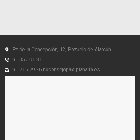
Pº de la Concepción, 12, Pozuelo de Alarcón.
91 352 01 81
91 715 79 26 hbconsejopa@planalfa.es