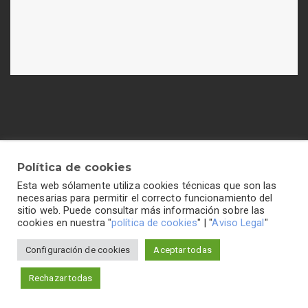
Política de cookies
Esta web sólamente utiliza cookies técnicas que son las
Política de cookies
-
Política de privacidad
-
Aviso legal
necesarias para permitir el correcto funcionamiento del
sitio web. Puede consultar más información sobre las
cookies en nuestra "
política de cookies
" | "
Aviso Legal
"
Configuración de cookies
Aceptar todas
Colegio Hogar del Buen Consejo©2026 Todos los
derechos reservados
Rechazar todas