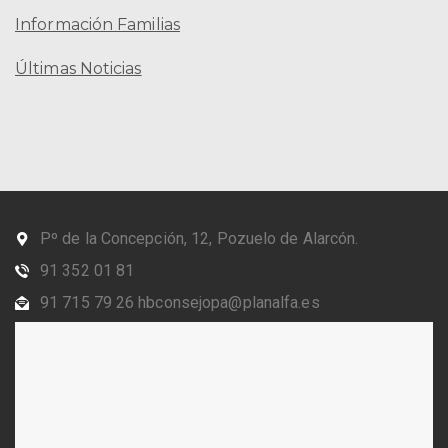
Información Familias
Últimas Noticias
Pº de la Concepción, 12, Pozuelo de Alarcón.
91 352 01 81
91 715 79 26 hbconsejopa@planalfa.es