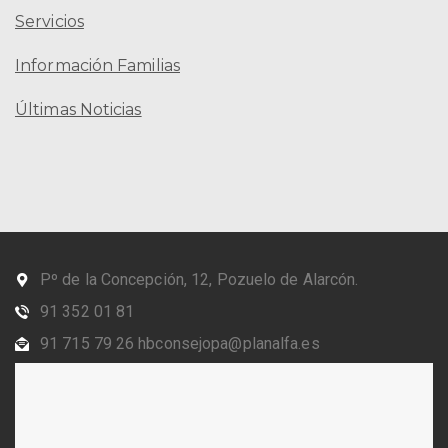
Servicios
Información Familias
Últimas Noticias
Pº de la Concepción, 12, Pozuelo de Alarcón.
91 352 01 81
91 715 79 26 hbconsejopa@planalfa.es