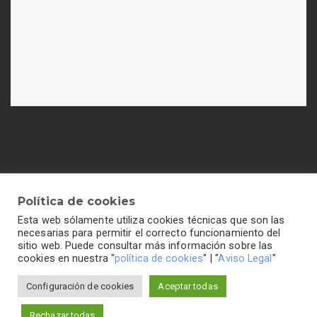
Política de cookies
Esta web sólamente utiliza cookies técnicas que son las
Política de cookies
-
Política de privacidad
-
Aviso legal
necesarias para permitir el correcto funcionamiento del
sitio web. Puede consultar más información sobre las
cookies en nuestra "
política de cookies
" | "
Aviso Legal
"
Configuración de cookies
Aceptar todas
Colegio Hogar del Buen Consejo©2026 Todos los
derechos reservados
Rechazar todas