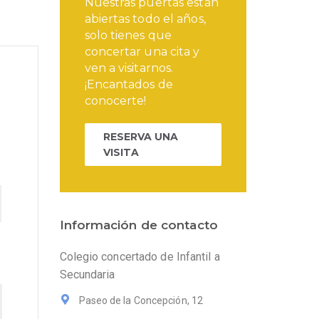
Nuestras puertas están
abiertas todo el años,
solo tienes que
concertar una cita y
ven a visitarnos.
¡Encantados de
conocerte!
RESERVA UNA
VISITA
Información de contacto
Colegio concertado de Infantil a
Secundaria
Paseo de la Concepción, 12