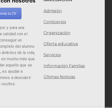
 con nosotros
Admisión
nvía tu CV
Conócenos
por y para una
Organización
e calidad con el
 conseguir un
Oferta educativa
completo del alumno
 ámbitos de la vida,
Servicios
r es mucho más que
der aquello que se
Información Familias
, es ayudar a
Últimas Noticias
umnos a descubrir
 ocultos.