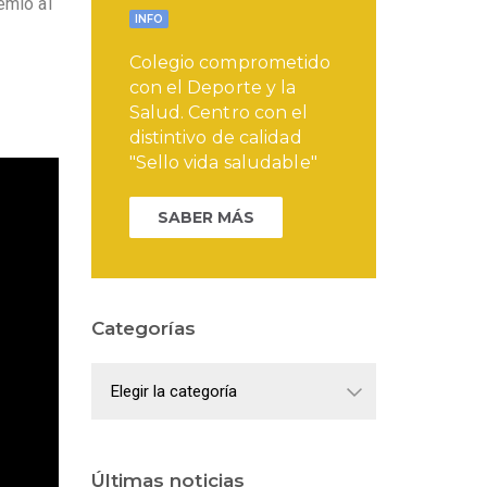
emio al
INFO
Colegio comprometido
con el Deporte y la
Salud. Centro con el
distintivo de calidad
"Sello vida saludable"
SABER MÁS
Categorías
Categorías
Últimas noticias