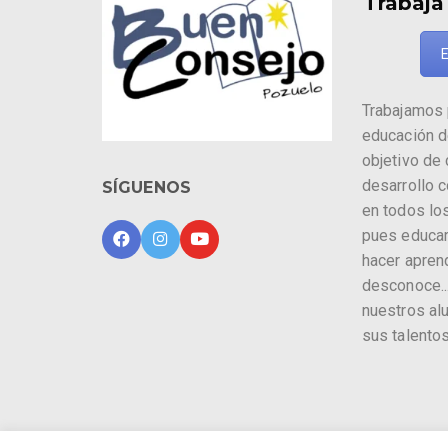
Trabaja
E
Trabajamos 
educación d
objetivo de
desarrollo 
SÍGUENOS
en todos los
pues educa
hacer apren
desconoce...
nuestros al
sus talentos