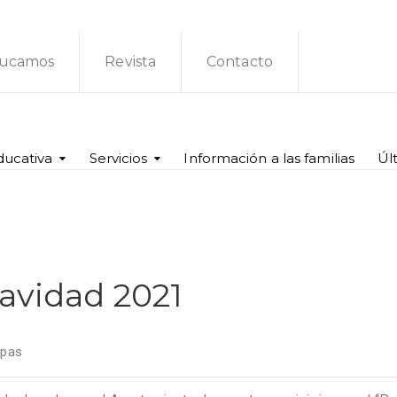
ucamos
Revista
Contacto
ducativa
Servicios
Información a las familias
Úl
avidad 2021
apas