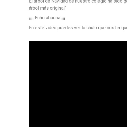
El árbol de Navidad de nuestro colegio ha sido g
árbol más original”
¡¡¡¡ Enhorabuena¡¡¡¡
En este video puedes ver lo chulo que nos ha q