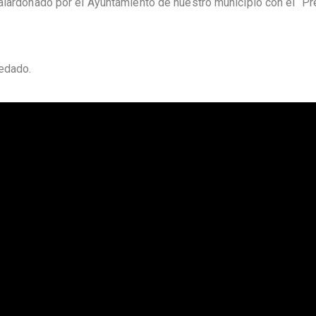
alardonado por el Ayuntamiento de nuestro municipio con el “Pr
uedado.