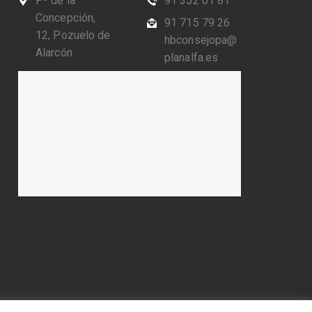
Pº de la
91 352 01 81
Concepción,
91 715 79 26
12, Pozuelo de
hbconsejopa@
Alarcón.
planalfa.es