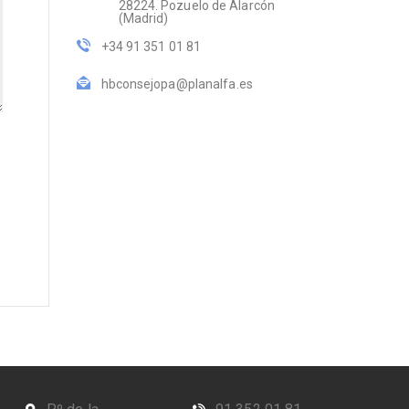
28224. Pozuelo de Alarcón
(Madrid)
+34 91 351 01 81
hbconsejopa@planalfa.es