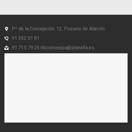
Pº de la Concepción, 12, Pozuelo de Alarcón.
91 352 01 81
91 715 79 26 hbconsejopa@planalfa.es