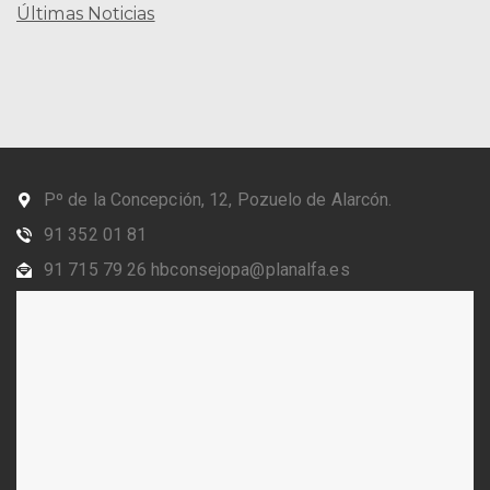
Últimas Noticias
Pº de la Concepción, 12, Pozuelo de Alarcón.
91 352 01 81
91 715 79 26 hbconsejopa@planalfa.es