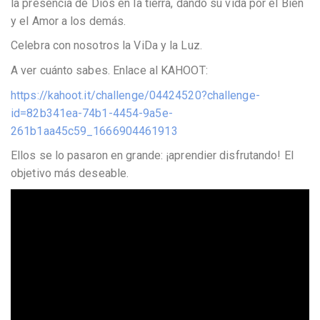
la presencia de Dios en la tierra, dando su vida por el Bien
y el Amor a los demás.
Celebra con nosotros la ViDa y la Luz.
A ver cuánto sabes. Enlace al KAHOOT:
https://kahoot.it/challenge/04424520?challenge-
id=82b341ea-74b1-4454-9a5e-
261b1aa45c59_1666904461913
Ellos se lo pasaron en grande: ¡aprendier disfrutando! El
objetivo más deseable.