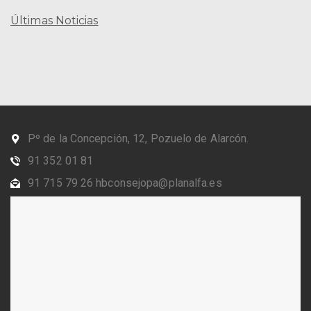
Últimas Noticias
Pº de la Concepción, 12, Pozuelo de Alarcón.
91 352 01 81
91 715 79 26 hbconsejopa@planalfa.es