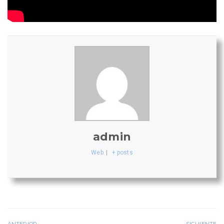
admin
Web
|
+ posts