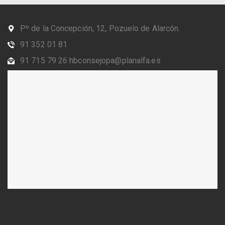
Pº de la Concepción, 12, Pozuelo de Alarcón.
91 352 01 81
91 715 79 26 hbconsejopa@planalfa.es