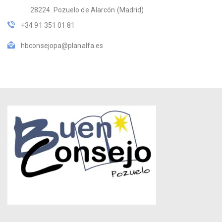
28224. Pozuelo de Alarcón (Madrid)
+34 91 351 01 81
hbconsejopa@planalfa.es