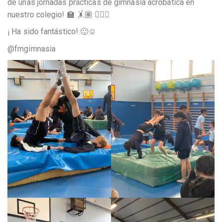
de unas jornadas prácticas de gimnasia acrobática en
nuestro colegio! 🏫 🤸🏽 🤸🏻‍♀️
¡ Ha sido fantástico! 🙂☺️
@fmgimnasia