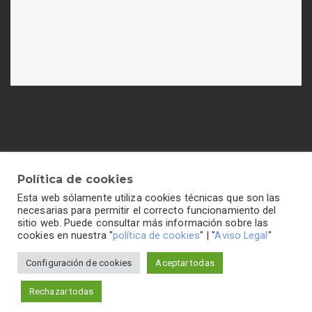
Política de cookies
Esta web sólamente utiliza cookies técnicas que son las
Política de cookies
-
Política de privacidad
-
Aviso legal
necesarias para permitir el correcto funcionamiento del
sitio web. Puede consultar más información sobre las
cookies en nuestra "
política de cookies
" | "
Aviso Legal
"
Configuración de cookies
Aceptar todas
Colegio Hogar del Buen Consejo©2026 Todos los
derechos reservados
Rechazar todas