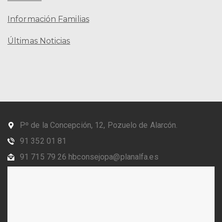
Información Familias
Últimas Noticias
Pº de la Concepción, 12, Pozuelo de Alarcón.
91 352 01 81
91 715 79 26 hbconsejopa@planalfa.es