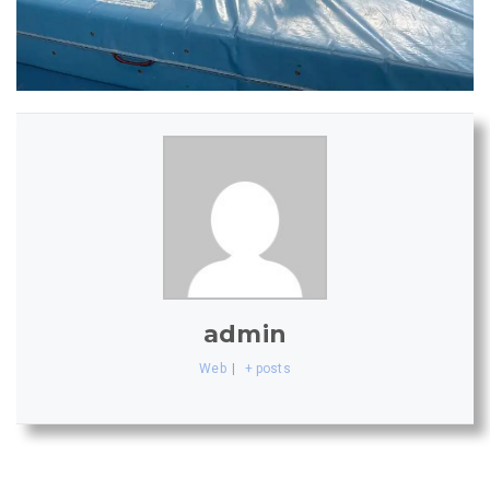
admin
Web
|
+ posts