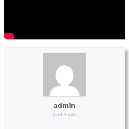
admin
Web
|
+ posts