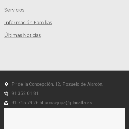
Servicios
Información Familias
Últimas Noticias
Pº de la Concepción, 12, Pozuelo de Alarcón.
91 352 01 81
91 715 79 26 hbconsejopa@planalfa.es