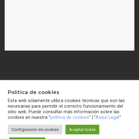
Política de cookies
Esta web sólamente utiliza cookies técnicas que son las
Política de cookies
-
Política de privacidad
-
Aviso legal
necesarias para permitir el correcto funcionamiento del
sitio web. Puede consultar más información sobre las
cookies en nuestra "
política de cookies
" | "
Aviso Legal
"
Configuración de cookies
Aceptar todas
Colegio Hogar del Buen Consejo©2026 Todos los