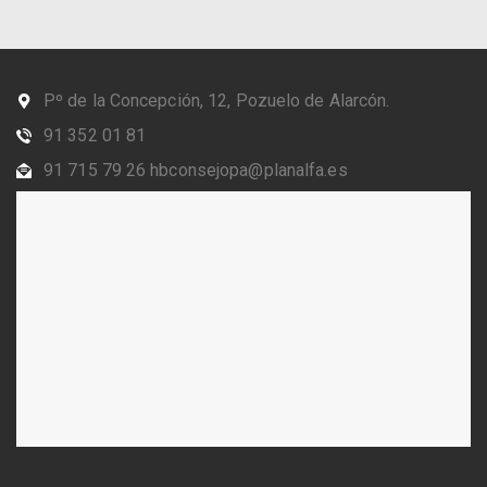
Pº de la Concepción, 12, Pozuelo de Alarcón.
91 352 01 81
91 715 79 26 hbconsejopa@planalfa.es