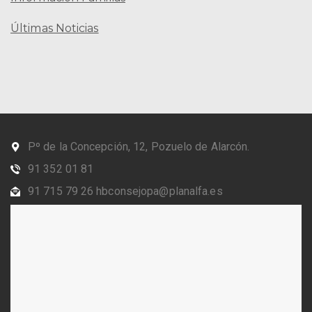
Últimas Noticias
Pº de la Concepción, 12, Pozuelo de Alarcón.
91 352 01 81
91 715 79 26 hbconsejopa@planalfa.es