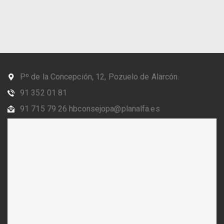
Pº de la Concepción, 12, Pozuelo de Alarcón.
91 352 01 81
91 715 79 26 hbconsejopa@planalfa.es