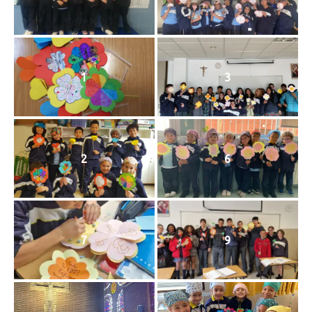
1
3
2
6
7
9