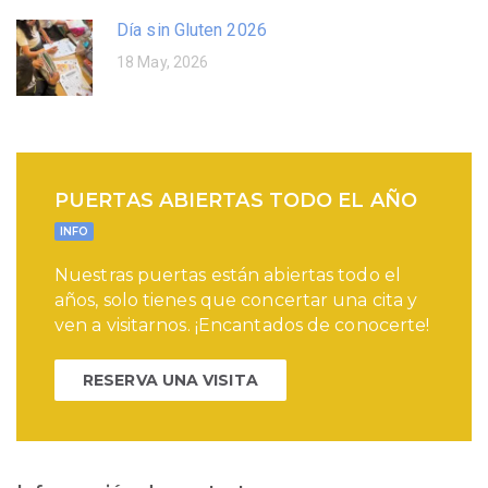
Día sin Gluten 2026
18 May, 2026
PUERTAS ABIERTAS TODO EL AÑO
INFO
Nuestras puertas están abiertas todo el
años, solo tienes que concertar una cita y
ven a visitarnos. ¡Encantados de conocerte!
RESERVA UNA VISITA