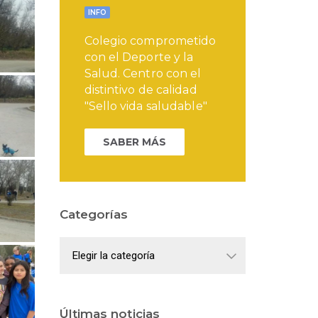
INFO
Colegio comprometido
con el Deporte y la
Salud. Centro con el
distintivo de calidad
"Sello vida saludable"
SABER MÁS
Categorías
Categorías
Últimas noticias