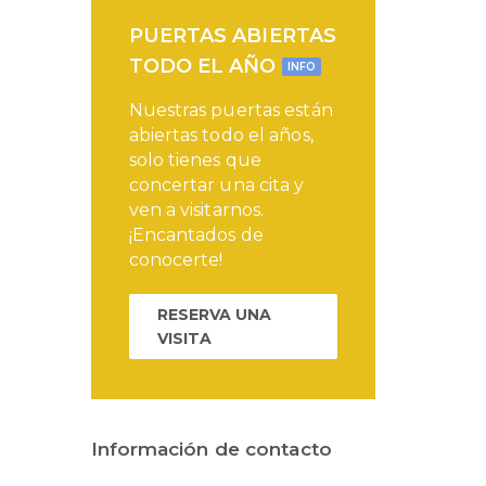
PUERTAS ABIERTAS
TODO EL AÑO
INFO
Nuestras puertas están
abiertas todo el años,
solo tienes que
concertar una cita y
ven a visitarnos.
¡Encantados de
conocerte!
RESERVA UNA
VISITA
Información de contacto