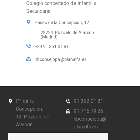
Colegio concertado de Infantil a
Secundaria
Paseo de la Concepción, 12
28224. Pozuelo de Alarcón
(Madrid)
+34 91 351 01 81
hbconsejopa@planalfa.es
Pº de la
91 352 01 81
Concepción,
91 715 79 26
12, Pozuelo de
hbconsejopa@
Alarcón.
planalfa.es