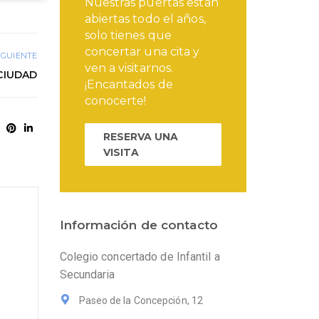
Nuestras puertas están
abiertas todo el años,
solo tienes que
concertar una cita y
IGUIENTE
ven a visitarnos.
CIUDAD
¡Encantados de
conocerte!
RESERVA UNA
VISITA
Información de contacto
Colegio concertado de Infantil a
Secundaria
Paseo de la Concepción, 12