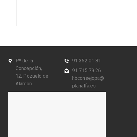
Pº de la
91 352 01 81
Concepción,
91 715 79 26
12, Pozuelo de
hbconsejopa@
Alarcón.
planalfa.es