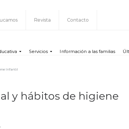
ucamos
Revista
Contacto
ducativa
Servicios
Información a las familias
Úl
ne Infantil
l y hábitos de higiene
o