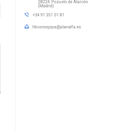
28224. Pozuelo de Alarcón
(Madrid)
+34 91 351 01 81
hbconsejopa@planalfa.es