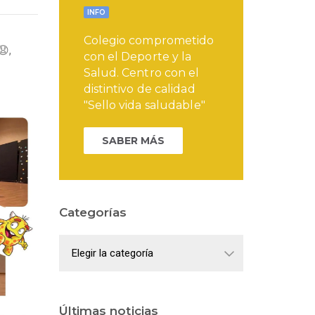
INFO
Colegio comprometido
😧,
con el Deporte y la
Salud. Centro con el
distintivo de calidad
"Sello vida saludable"
SABER MÁS
Categorías
Categorías
Últimas noticias