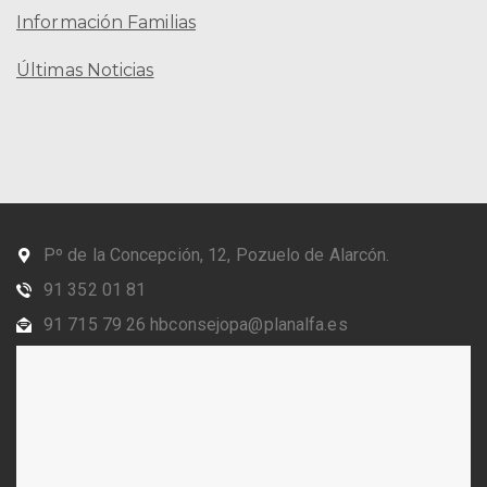
Información Familias
Últimas Noticias
Pº de la Concepción, 12, Pozuelo de Alarcón.
91 352 01 81
91 715 79 26 hbconsejopa@planalfa.es