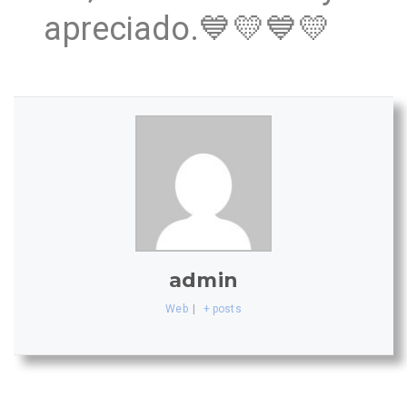
apreciado.💙💛💙💛
admin
Web
|
+ posts