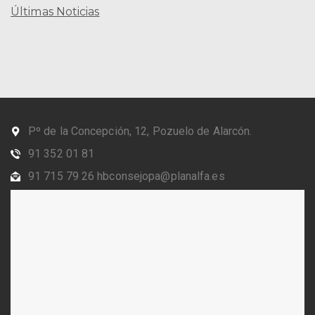
Últimas Noticias
Pº de la Concepción, 12, Pozuelo de Alarcón.
91 352 01 81
91 715 79 26 hbconsejopa@planalfa.es