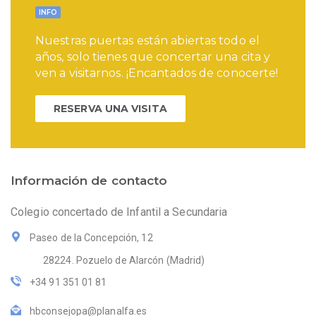
INFO
Nuestras puertas están abiertas todo el
años, solo tienes que concertar una cita y
ven a visitarnos. ¡Encantados de conocerte!
RESERVA UNA VISITA
Información de contacto
Colegio concertado de Infantil a Secundaria
Paseo de la Concepción, 12
28224. Pozuelo de Alarcón (Madrid)
+34 91 351 01 81
hbconsejopa@planalfa.es