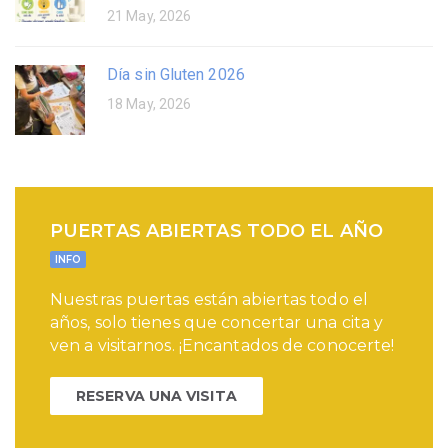
21 May, 2026
Día sin Gluten 2026
18 May, 2026
PUERTAS ABIERTAS TODO EL AÑO
INFO
Nuestras puertas están abiertas todo el
años, solo tienes que concertar una cita y
ven a visitarnos. ¡Encantados de conocerte!
RESERVA UNA VISITA