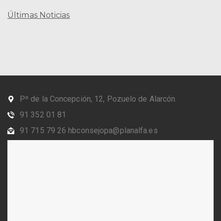
Últimas Noticias
Pº de la Concepción, 12, Pozuelo de Alarcón.
91 352 01 81
91 715 79 26 hbconsejopa@planalfa.es