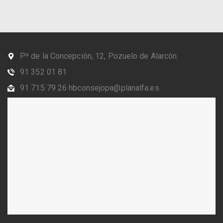
Pº de la Concepción, 12, Pozuelo de Alarcón.
91 352 01 81
91 715 79 26 hbconsejopa@planalfa.es