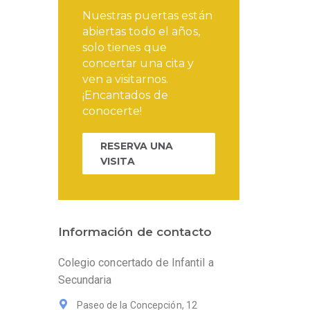
Nuestras puertas están
abiertas todo el años,
solo tienes que
concertar una cita y
ven a visitarnos.
¡Encantados de
conocerte!
RESERVA UNA
VISITA
Información de contacto
Colegio concertado de Infantil a
Secundaria
Paseo de la Concepción, 12