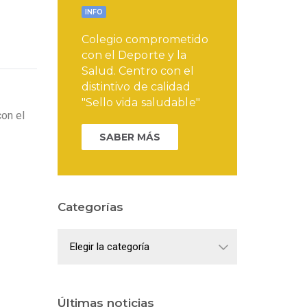
INFO
Colegio comprometido
con el Deporte y la
Salud. Centro con el
distintivo de calidad
"Sello vida saludable"
on el
SABER MÁS
Categorías
Categorías
Últimas noticias