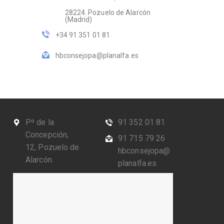
28224. Pozuelo de Alarcón
(Madrid)
+34 91 351 01 81
hbconsejopa@planalfa.es
Pº de la
91 352 01 81
Concepción,
91 715 79 26
12, Pozuelo de
hbconsejopa@
Alarcón.
planalfa.es