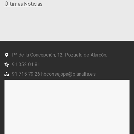
Últimas Noticias
Pº de la Concepción, 12, Pozuelo de Alarcón.
91 352 01 81
91 715 79 26 hbconsejopa@planalfa.es