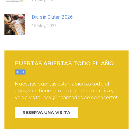
Día sin Gluten 2026
18 May, 2026
PUERTAS ABIERTAS TODO EL AÑO
INFO
Nuestras puertas están abiertas todo el
años, solo tienes que concertar una cita y
ven a visitarnos. ¡Encantados de conocerte!
RESERVA UNA VISITA