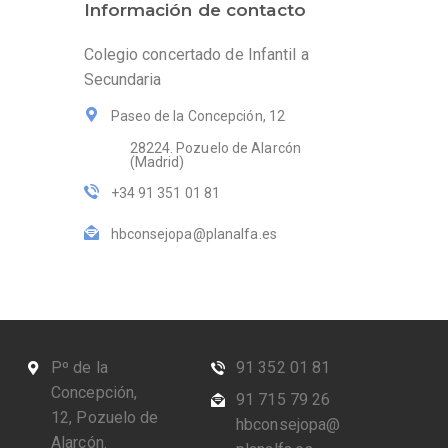
Información de contacto
Colegio concertado de Infantil a
Secundaria
Paseo de la Concepción, 12
28224. Pozuelo de Alarcón
(Madrid)
+34 91 351 01 81
hbconsejopa@planalfa.es
Pº de la
91 352 01 81
Concepción,
91 715 79 26
12, Pozuelo de
hbconsejopa@
Alarcón.