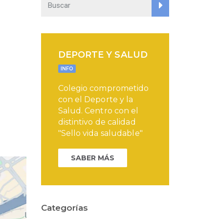
DEPORTE Y SALUD
INFO
Colegio comprometido
con el Deporte y la
Salud. Centro con el
distintivo de calidad
"Sello vida saludable"
SABER MÁS
Categorías