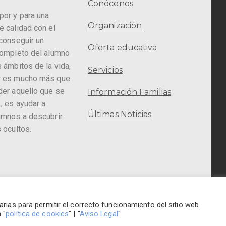
Conócenos
por y para una
Organización
e calidad con el
 conseguir un
Oferta educativa
completo del alumno
 ámbitos de la vida,
Servicios
r es mucho más que
der aquello que se
Información Familias
, es ayudar a
Últimas Noticias
umnos a descubrir
 ocultos.
so legal
Colegio Hogar del Bu
rias para permitir el correcto funcionamiento del sitio web.
 "
política de cookies
" | "
Aviso Legal
"