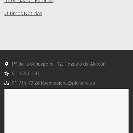
Información Familias
Últimas Noticias
Pº de la Concepción, 12, Pozuelo de Alarcón.
91 352 01 81
91 715 79 26 hbconsejopa@planalfa.es