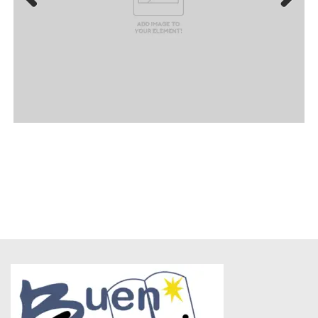
Previ
Next
ous