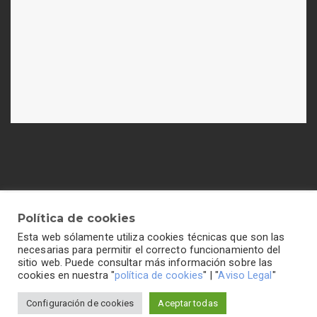
Política de cookies
Esta web sólamente utiliza cookies técnicas que son las
Política de cookies
-
Política de privacidad
-
Aviso legal
necesarias para permitir el correcto funcionamiento del
sitio web. Puede consultar más información sobre las
cookies en nuestra "
política de cookies
" | "
Aviso Legal
"
Configuración de cookies
Aceptar todas
Colegio Hogar del Buen Consejo©2026 Todos los