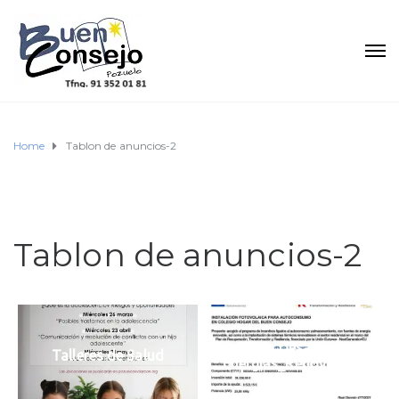
Home
Tablon de anuncios-2
Tablon de anuncios-2
Actuacion_Desarrollo_de_
Talleres de Salud
Energias_Renovables