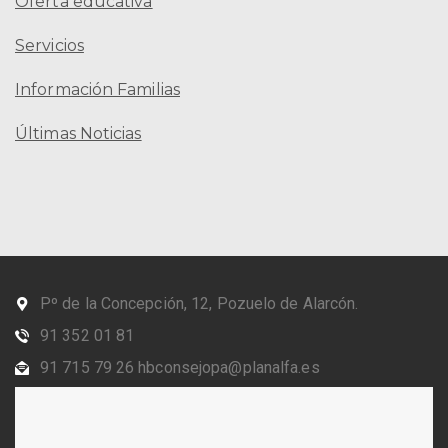
Oferta educativa
Servicios
Información Familias
Últimas Noticias
Pº de la Concepción, 12, Pozuelo de Alarcón.
91 352 01 81
91 715 79 26 hbconsejopa@planalfa.es