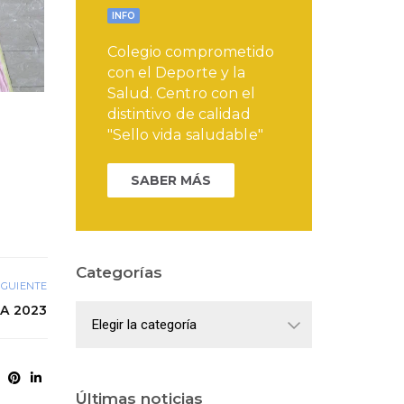
INFO
Colegio comprometido
con el Deporte y la
Salud. Centro con el
distintivo de calidad
"Sello vida saludable"
SABER MÁS
Categorías
IGUIENTE
A 2023
Categorías
Últimas noticias