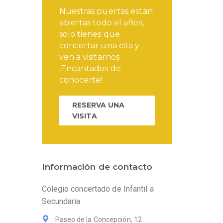
Nuestras puertas están
abiertas todo el años,
solo tienes que
concertar una cita y
ven a visitarnos.
¡Encantados de
conocerte!
RESERVA UNA
VISITA
Información de contacto
Colegio concertado de Infantil a
Secundaria
Paseo de la Concepción, 12