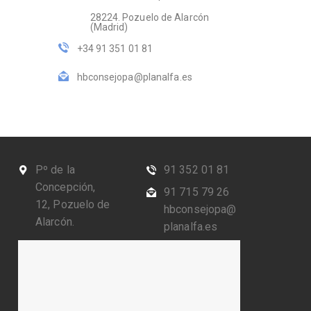
28224. Pozuelo de Alarcón
(Madrid)
+34 91 351 01 81
hbconsejopa@planalfa.es
Pº de la
91 352 01 81
Concepción,
91 715 79 26
12, Pozuelo de
hbconsejopa@
Alarcón.
planalfa.es