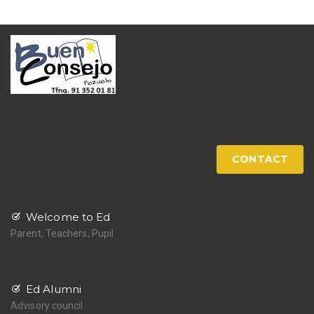
CONTACT
Welcome to Ed
Parent, Teachers, Pupil
Ed Alumni
Advisory council